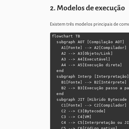
2. Modelos de execução
Existem três modelos principais de como
flowchart TB

  subgraph AOT [Compilação AOT]

    A1[Fonte] --> A2[Compilador]

    A2 --> A3[Objeto/Link]

    A3 --> A4[Executável]

    A4 --> A5[Execução direta]

  end

  subgraph Interp [Interpretação]
    B1[Fonte] --> B2[Intérprete]

    B2 --> B3[Execução passo a pa
  end

  subgraph JIT [Híbrido Bytecode 
    C1[Fonte] --> C2[Compilador]

    C2 --> C3[Bytecode]

    C3 --> C4[VM]

    C4 --> C5[Interpretação ou JI
    C5 --> C6[Código nativo]
