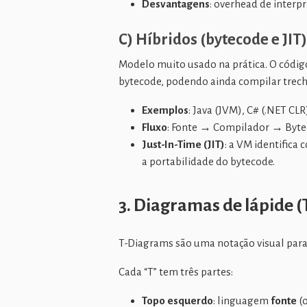
Desvantagens
: overhead de interp
C) Híbridos (bytecode e JIT)
Modelo muito usado na prática. O códi
bytecode, podendo ainda compilar trecho
Exemplos
: Java (JVM), C# (.NET CLR
Fluxo
: Fonte → Compilador → Bytec
Just-In-Time (JIT)
: a VM identific
a portabilidade do bytecode.
3. Diagramas de lápide 
T-Diagrams são uma notação visual par
Cada “T” tem três partes:
Topo esquerdo
: linguagem
fonte
(o