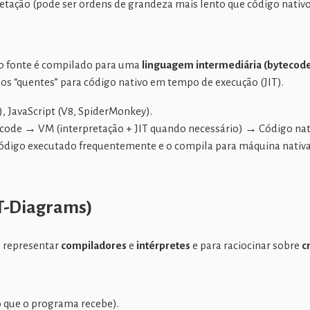
retação (pode ser ordens de grandeza mais lento que código nativo
go fonte é compilado para uma
linguagem intermediária (bytecod
s “quentes” para código nativo em tempo de execução (JIT).
), JavaScript (V8, SpiderMonkey).
ode → VM (interpretação + JIT quando necessário) → Código nat
a código executado frequentemente e o compila para máquina nat
(T-Diagrams)
a representar
compiladores
e
intérpretes
e para raciocinar sobre
c
 que o programa recebe).