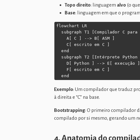
Topo direito
: linguagem
alvo
(o que
Base
: linguagem em que o progra
flowchart LR

  subgraph T1 [Compilador C para 
    A[ C ] --> B[ ASM ]

    C[ escrito em C ]

  end

  subgraph T2 [Intérprete Python 
    D[ Python ] --> E[ execução ]
    F[ escrito em C ]

  end
Exemplo
: Um compilador que traduz pr
à direita e “C” na base.
Bootstrapping
: O primeiro compilador d
compilado por si mesmo, gerando um nov
4. Anatomia do compilad