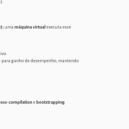
).
e)
; uma
máquina virtual
executa esse
ivo.
iva para ganho de desempenho, mantendo
ross-compilation
e
bootstrapping
.