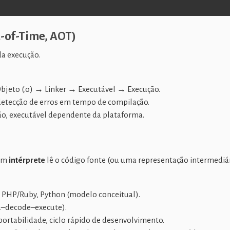
-of-Time, AOT)
a execução.
.
Objeto (.o) → Linker → Executável → Execução.
etecção de erros em tempo de compilação.
ão, executável dependente da plataforma.
 um
intérprete
lê o código fonte (ou uma representação intermediá
de PHP/Ruby, Python (modelo conceitual).
ia–decode–execute).
), portabilidade, ciclo rápido de desenvolvimento.