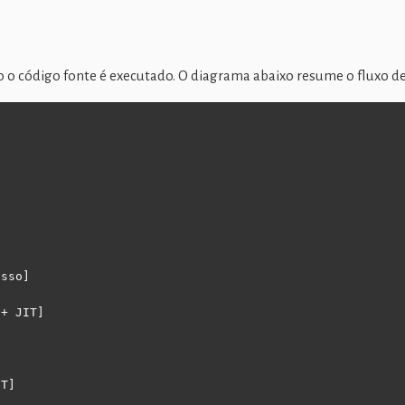
 o código fonte é executado. O diagrama abaixo resume o fluxo d


sso]

+ JIT]

T]
