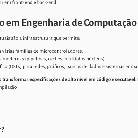
r em front-end e back-end.
to em Engenharia de Computação
uais são a infraestrutura que permite:
 várias famílias de microcontroladores.
 modernas (pipelines, caches, múltiplos núcleos).
fico (DSLs) para redes, gráficos, bancos de dados e sistemas emba
 transformar especificações de alto nível em código executável
.
mpilação.
r?