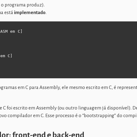
 o programa produz).
ma está
implementado
.
ASM em C]

em C]



ogramas em C para Assembly, ele mesmo escrito em C, é represent
e C foi escrito em Assembly (ou outro linguagem já disponível). De
o compilador em C. Esse processo é o “bootstrapping” do compi
or: front-end e back-end