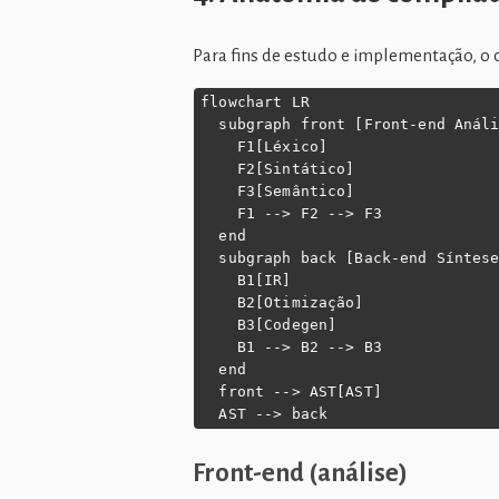
Para fins de estudo e implementação, o 
flowchart LR

  subgraph front [Front-end Análi
    F1[Léxico]

    F2[Sintático]

    F3[Semântico]

    F1 --> F2 --> F3

  end

  subgraph back [Back-end Síntese
    B1[IR]

    B2[Otimização]

    B3[Codegen]

    B1 --> B2 --> B3

  end

  front --> AST[AST]

  AST --> back
Front-end (análise)