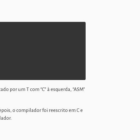
ado por um T com “C” à esquerda, “ASM”
pois, o compilador foi reescrito em C e
lador.