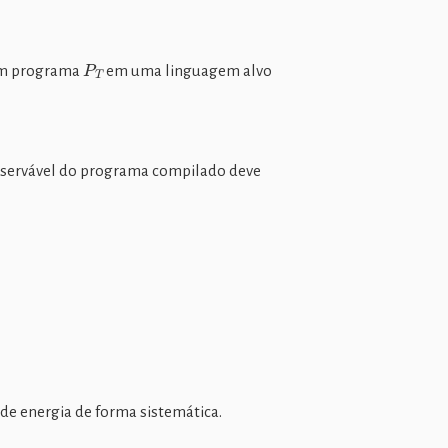
P
T
m programa
em uma linguagem alvo
bservável do programa compilado deve
e energia de forma sistemática.