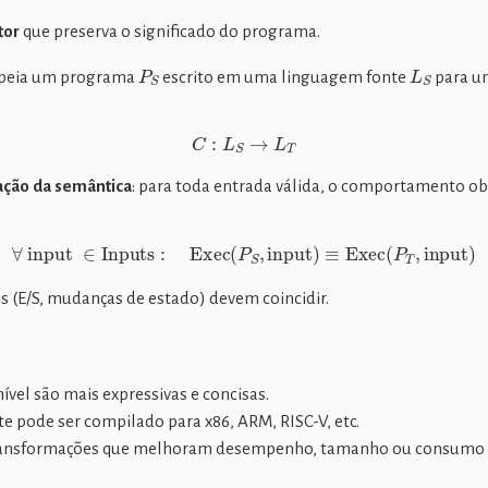
tor
que preserva o significado do programa.
P
S
L
S
eia um programa
escrito em uma linguagem fonte
para u
C
:
L
S
→
L
T
ação da semântica
: para toda entrada válida, o comportamento o
∀
input
∈
Inputs
:
Exec
(
P
S
,
input
)
≡
Exec
(
P
T
,
input
)
is (E/S, mudanças de estado) devem coincidir.
nível são mais expressivas e concisas.
e pode ser compilado para x86, ARM, RISC-V, etc.
transformações que melhoram desempenho, tamanho ou consumo d