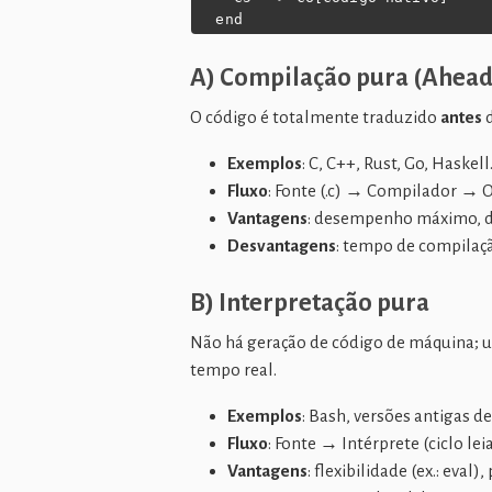
  end
A) Compilação pura (Ahead
O código é totalmente traduzido
antes
d
Exemplos
: C, C++, Rust, Go, Haskell
Fluxo
: Fonte (.c) → Compilador → 
Vantagens
: desempenho máximo, d
Desvantagens
: tempo de compilaç
B) Interpretação pura
Não há geração de código de máquina;
tempo real.
Exemplos
: Bash, versões antigas 
Fluxo
: Fonte → Intérprete (ciclo le
Vantagens
: flexibilidade (ex.: eval