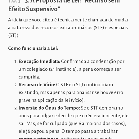
1.0.3
3. A Proposta de Lei: “Recurso sem
Efeito Suspensivo”
A ideia que você citou é tecnicamente chamada de mudar
a natureza dos recursos extraordinários (STF) e especiais
(STJ).
Como funcionaria a Lei:
Execução Imediata:
Confirmada a condenação por
um colegiado (2ª Instância), a pena começa a ser
cumprida.
Recurso de Vício:
O STF e o STJ continuariam
existindo, mas apenas para analisar se houve erro
grave na aplicação da lei (vício).
Inversão do Ônus do Tempo:
Se o STF demorar 10
anos para julgar e decidir que o réu era inocente, ele
sai. Mas, se for culpado (que é a maioria dos casos),
ele já pagou a pena. O tempo passa a trabalhar
contra o criminoso
, e não contra a sociedade.