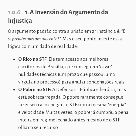
1.0.6
1. A Inversão do Argumento da
Injustiça
O argumento padrão contra a prisão em 2ª instância é:
“E
se prendermos um inocente?”
. Mas o seu ponto inverte essa
lógica com um dado de realidade:
O Rico no STF:
Ele tem acesso aos melhores
escritórios de Brasília, que conseguem “cavar”
nulidades técnicas (um prazo que passou, uma
vírgula no processo) para anular condenações reais.
O Pobre no STF:
A Defensoria Pública é heróica, mas
está sobrecarregada. O pobre raramente consegue
fazer seu caso chegar ao STF com a mesma “energia”
e velocidade. Muitas vezes, o pobre já cumpriu a pena
inteira em regime fechado antes mesmo de o STF
olhar o seu recurso.