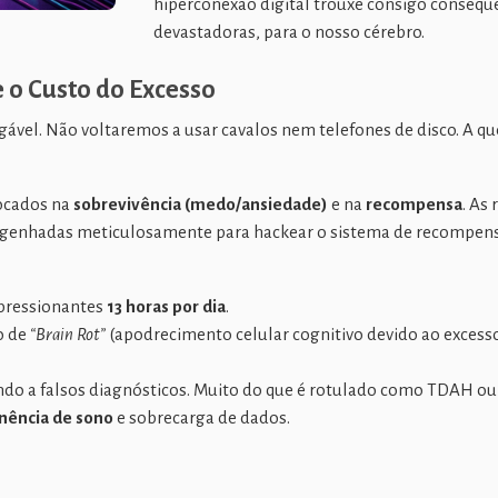
hiperconexão digital trouxe consigo consequê
devastadoras, para o nosso cérebro.
 o Custo do Excesso
gável. Não voltaremos a usar cavalos nem telefones de disco. A qu
focados na
sobrevivência (medo/ansiedade)
e na
recompensa
. As
 engenhadas meticulosamente para hackear o sistema de recompen
mpressionantes
13 horas por dia
.
o de
“Brain Rot”
(apodrecimento celular cognitivo devido ao excess
ndo a falsos diagnósticos. Muito do que é rotulado como TDAH ou 
inência de sono
e sobrecarga de dados.