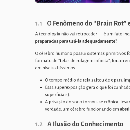
1.1
O Fenômeno do “Brain Rot” e
A tecnologia não vai retroceder — é um fato ine
preparados para usá-la adequadamente?
O cérebro humano possui sistemas primitivos 
formato de “telas de rolagem infinita”, foram
em níveis altíssimos.
O tempo médio de tela saltou de 5 para i
Essa superexposição gera o que foi cunhad
superficiais).
A privação do sono tornou-se crônica, leva
verdade, um cérebro funcionando em
abst
1.2
A Ilusão do Conhecimento