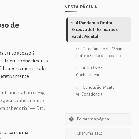
NESTA PÁGINA
A Pandemia Oculta:
sso de
1
Excesso de Informação e
Saúde Mental
O Fenômeno do “Brain
1.1
s tanto acesso à
Rot” e o Custo do Excesso
tê-la em conhecimento
A Ilusão do
 fala abertamente sobre
1.2
Conhecimento
 efetivamente.
Conclusão: Mente
1.3
aúde mental ficou
pop
,
vs. Consciência
o gera conhecimento.
ra sabedoria.” — Dra.
Editar essa página
sico para uma
Criar uma issue