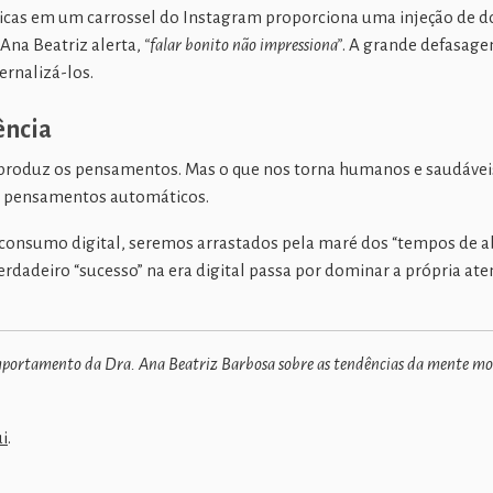
e dicas em um carrossel do Instagram proporciona uma injeção de
 Ana Beatriz alerta,
“falar bonito não impressiona”
. A grande defasagem
ernalizá-los.
ência
e produz os pensamentos. Mas o que nos torna humanos e saudávei
es pensamentos automáticos.
 consumo digital, seremos arrastados pela maré dos “tempos de 
dadeiro “sucesso” na era digital passa por dominar a própria aten
comportamento da Dra. Ana Beatriz Barbosa sobre as tendências da mente mo
ui
.