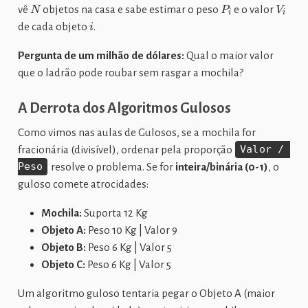
N
P
i
V
i
vê
objetos na casa e sabe estimar o peso
e o valor
i
de cada objeto
.
Pergunta de um milhão de dólares:
Qual o maior valor
que o ladrão pode roubar sem rasgar a mochila?
A Derrota dos Algoritmos Gulosos
Como vimos nas aulas de Gulosos, se a mochila for
fracionária (divisível), ordenar pela proporção
Valor / 
Peso
resolve o problema. Se for
inteira/binária (0-1)
, o
guloso comete atrocidades:
Mochila:
Suporta 12 Kg
Objeto A:
Peso 10 Kg | Valor 9
Objeto B:
Peso 6 Kg | Valor 5
Objeto C:
Peso 6 Kg | Valor 5
Um algoritmo guloso tentaria pegar o Objeto A (maior