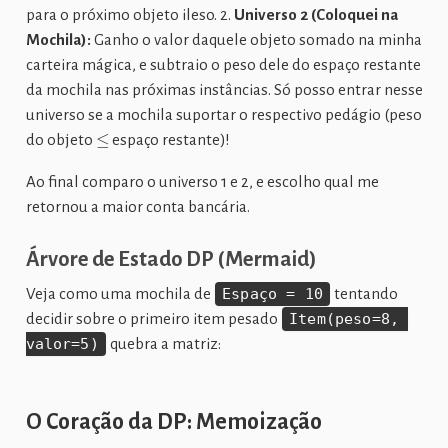
para o próximo objeto ileso. 2.
Universo 2 (Coloquei na
Mochila):
Ganho o valor daquele objeto somado na minha
carteira mágica, e subtraio o peso dele do espaço restante
da mochila nas próximas instâncias. Só posso entrar nesse
universo se a mochila suportar o respectivo pedágio (peso
≤
do objeto
espaço restante)!
Ao final comparo o universo 1 e 2, e escolho qual me
retornou a maior conta bancária.
Árvore de Estado DP (Mermaid)
Veja como uma mochila de
Espaço = 10
tentando
decidir sobre o primeiro item pesado
Item(peso=8, 
valor=5)
quebra a matriz:
O Coração da DP: Memoização