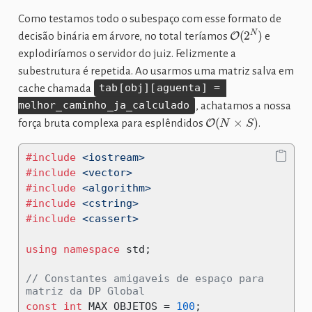
Como testamos todo o subespaço com esse formato de
O
(
2
N
)
decisão binária em árvore, no total teríamos
e
explodiríamos o servidor do juiz. Felizmente a
subestrutura é repetida. Ao usarmos uma matriz salva em
cache chamada
tab[obj][aguenta] = 
melhor_caminho_ja_calculado
, achatamos a nossa
O
(
N
×
S
)
força bruta complexa para esplêndidos
.
#include 
<iostream>
#include 
<vector>
#include 
<algorithm>
#include 
<cstring>
#include 
<cassert>
using
namespace
 std
;
// Constantes amigaveis de espaço para 
matriz da DP Global
const
int
 MAX_OBJETOS 
=
100
;