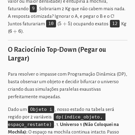
valor ou maior densidade) e entupiria a mochila,
faturando
9
. Sobrariam 2 Kg que não cabem mais nada.
A resposta otimizada? Ignorar o A, e pegar o B e o C!
5
+
5
Juntos faturariam
10
(
) ocupando exatos
12
Kg
6
+
6
(
).
O Raciocínio Top-Down (Pegar ou
Largar)
Para resolver o impasse com Programação Dinâmica (DP),
basta observar um objeto e decidir bifurcar o universo
criando duas simulações paralelas exaustivas
perfeitamente mapeadas.
Dado um
Objeto i
, nosso estado na tabela será
regido por 2 variáveis:
dp(índice_objeto, 
espaço_restante)
. 1.
Universo 1 (Não Coloquei na
Mochila):
O espaço na mochila continua intacto. Passo