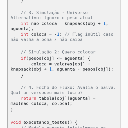
}
// 3. Simulação - Universo 
Alternativo: Ignoro o peso atual
int
 nao_coloca 
=
 knapsack
(
obj 
+
1
,
aguenta
);
int
 coloca 
=
-
1
;
// Flag inútil caso 
não valha a pena / não caiba
// Simulação 2: Quero colocar
if
(
pesos
[
obj
]
<=
 aguenta
)
{
        coloca 
=
 valores
[
obj
]
+
knapsack
(
obj 
+
1
,
 aguenta 
-
 pesos
[
obj
]);
}
// 4. Fecho do Fluxo: Avalia e Salva. 
Qual universodeu mais lucro?
return
 tabela
[
obj
][
aguenta
]
=
max
(
nao_coloca
,
 coloca
);
}
void
 executando_testes
()
{
// Modelo exposto inicialmente no 