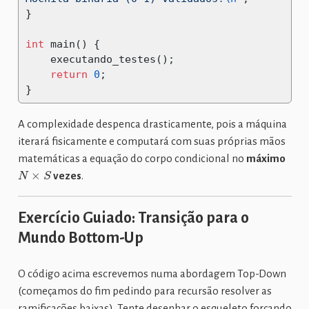
}
int
 main
()
{
    executando_testes
();
return
0
;
}
A complexidade despenca drasticamente, pois a máquina
iterará fisicamente e computará com suas próprias mãos
matemáticas a equação do corpo condicional no
máximo
N
×
S
vezes
.
Exercício Guiado: Transição para o
Mundo Bottom-Up
O código acima escrevemos numa abordagem Top-Down
(começamos do fim pedindo para recursão resolver as
ramificações baixas). Tente desenhar o esqueleto forçando