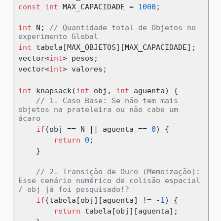
const
int
 MAX_CAPACIDADE 
=
1000
;
int
 N
;
// Quantidade total de Objetos no 
experimento Global 
int
 tabela
[
MAX_OBJETOS
][
MAX_CAPACIDADE
];
vector
<
int
>
 pesos
;
vector
<
int
>
 valores
;
int
 knapsack
(
int
 obj
,
int
 aguenta
)
{
// 1. Caso Base: Se não tem mais 
objetos na prateleira ou não cabe um 
ácaro 
if
(
obj 
==
 N 
||
 aguenta 
==
0
)
{
return
0
;
}
// 2. Transição de Ouro (Memoização): 
Esse cenário numérico de colisão espacial 
/ obj já foi pesquisado!?
if
(
tabela
[
obj
][
aguenta
]
!=
-
1
)
{
return
 tabela
[
obj
][
aguenta
];