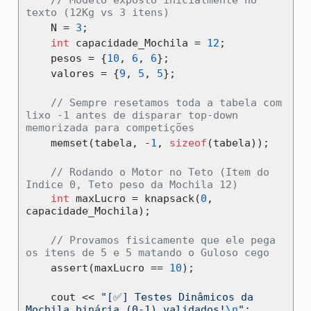
texto (12Kg vs 3 itens)
    N 
=
3
;
int
 capacidade_Mochila 
=
12
;
    pesos 
=
{
10
,
6
,
6
};
    valores 
=
{
9
,
5
,
5
};
// Sempre resetamos toda a tabela com 
lixo -1 antes de disparar top-down 
memorizada para competições
    memset
(
tabela
,
-
1
,
sizeof
(
tabela
));
// Rodando o Motor no Teto (Item do 
Indice 0, Teto peso da Mochila 12)
int
 maxLucro 
=
 knapsack
(
0
,
capacidade_Mochila
);
// Provamos fisicamente que ele pega 
os itens de 5 e 5 matando o Guloso cego
assert
(
maxLucro 
==
10
);
    cout 
<<
"[✅] Testes Dinâmicos da 
Mochila binária (0-1) validados!
\n
"
;